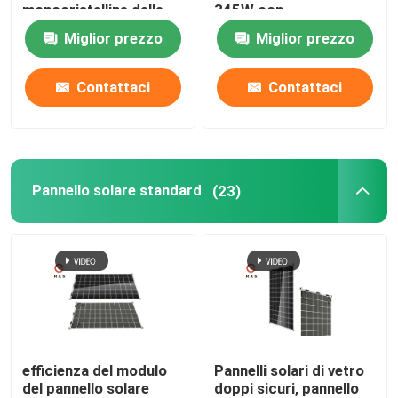
monocristalline delle
345W con
cellule 20V 60
multifunzionale
Miglior prezzo
Miglior prezzo
pannelli solari personalizzati
Contattaci
Contattaci
Sul sistema solare di griglia
Stazione di carico dell'automobile solare
Pannello solare standard
(23)
Fuori dal sistema solare di griglia
efficienza del modulo
Pannelli solari di vetro
del pannello solare
doppi sicuri, pannello