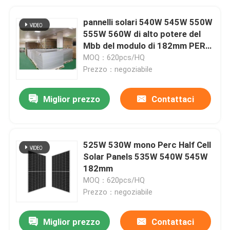
pannelli solari 540W 545W 550W
555W 560W di alto potere del
Mbb del modulo di 182mm PERC
PV
MOQ：620pcs/HQ
Prezzo：negoziabile
Miglior prezzo
Contattaci
525W 530W mono Perc Half Cell
Solar Panels 535W 540W 545W
182mm
MOQ：620pcs/HQ
Prezzo：negoziabile
Miglior prezzo
Contattaci