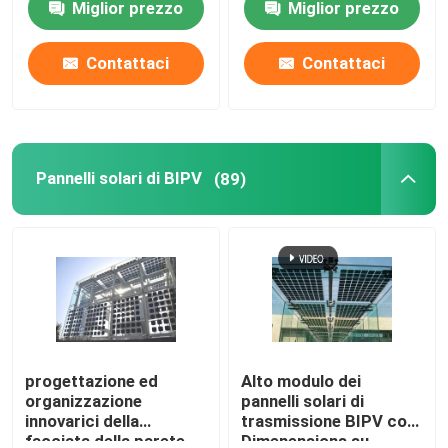
Miglior prezzo
Miglior prezzo
Giro della fabbrica
Contattaci
Contattaci
Controllo di qualità
Pannelli solari di BIPV
(89)
Contattici
Richieda una citazione
Solar moduli fotovoltaici
Pannelli solari di alto potere
progettazione ed
Alto modulo dei
organizzazione
pannelli solari di
innovarici della
trasmissione BIPV con
Pannelli solari di BIPV
facciata della parete
Dimenensions su