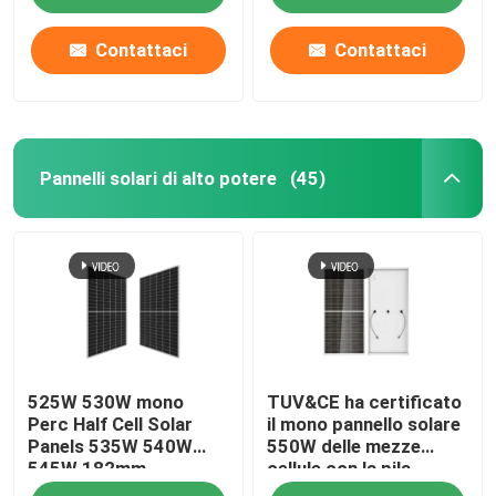
Contattaci
Contattaci
Pannelli solari di alto potere
(45)
Casa
525W 530W mono
TUV&CE ha certificato
Prodotti
Perc Half Cell Solar
il mono pannello solare
Panels 535W 540W
550W delle mezze
545W 182mm
cellule con la pila
Circa noi
solare di 182mm