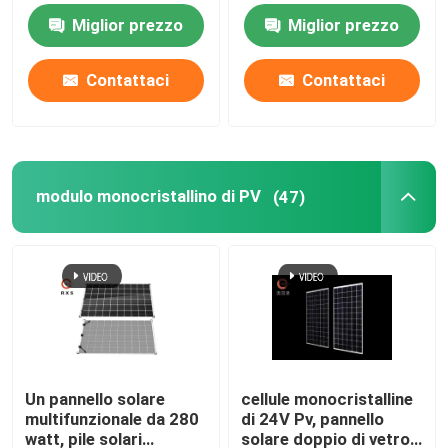
divisoria di 230W BIPV
misura e spessore
Miglior prezzo
Miglior prezzo
modulo monocristallino di PV
Contattaci
Contattaci
Pannello solare standard
Modulo di BIPV
modulo monocristallino di PV
(47)
pannelli solari bifacial
Modulo di PERC PV
modulo policristallino di pv
Un pannello solare
cellule monocristalline
multifunzionale da 280
di 24V Pv, pannello
doppi moduli di pv di vetro
watt, pile solari
solare doppio di vetro