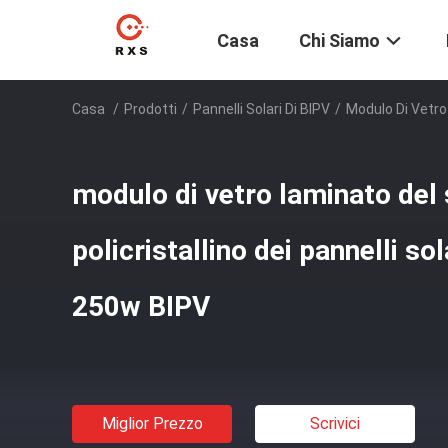
Casa
Chi Siamo
Casa
/
Prodotti
/
Pannelli Solari Di BIPV
/
Modulo Di Vetro 
modulo di vetro laminato del s
policristallino dei pannelli so
250w BIPV
Miglior Prezzo
Scrivici