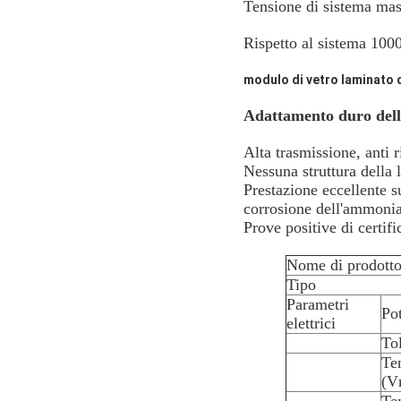
Tensione di sistema ma
Rispetto al sistema 100
modulo di vetro laminato de
Adattamento duro del
Alta trasmissione, anti r
Nessuna struttura della 
Prestazione eccellente su
corrosione dell'ammoni
Prove positive di certif
Nome di prodott
Tipo
Parametri
Po
elettrici
To
Te
(V