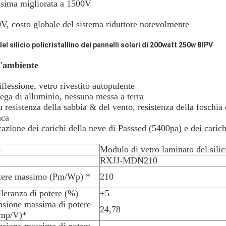
ssima migliorata a 1500V
0V, costo globale del sistema riduttore notevolmente
l silicio policristallino dei pannelli solari di 200watt 250w BIPV
l'ambiente
INVIA
iflessione, vetro rivestito autopulente
lega di alluminio, nessuna messa a terra
 resistenza della sabbia & del vento, resistenza della foschia d
aca
icazione dei carichi della neve di Passsed (5400pa) e dei caric
o
Modulo di vetro laminato del silici
RXJJ-MDN210
tere massimo (Pm/Wp) *
210
lleranza di potere (%)
±5
nsione massima di potere
24,78
mp/V)*