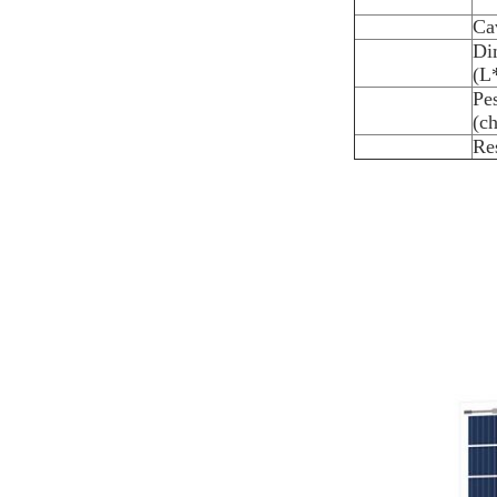
Ca
Di
(L
Pe
(c
Re