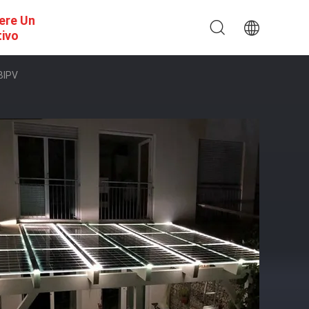
ere Un
tivo
 BIPV