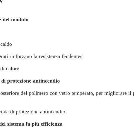
PV
e del modulo
 caldo
rati rinforzano la resistenza fendentesi
 di calore
Lasciate un messaggio
Ti richiameremo presto!
e di protezione antincendio
 posteriore del polimero con vetro temperato, per migliorare il
rova di protezione antincendio
del sistema fa più efficienza