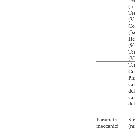
Te
(I
Ten
(V
Cor
(Is
Ηc
(%
Te
(V
Te
Coe
P
Co
de
Co
del
Parametri
Str
meccanici
(mi