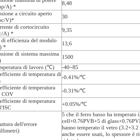
nsione massima di potere
8,48
mp/A) *
sione a circuito aperto
30
oc/V)*
rente di cortocircuito
9,35
c/A) *
 di efficienza del modulo
13,6
) *
nsione di sistema massima
1500
)
mperatura di lavoro (℃)
-40~85
fficiente di temperatura di
-0.41%/℃
m
efficiente di temperatura
-0.31%/℃
l COV
efficiente di temperatura
+0.05%/℃
l'ISC
5 che il ferro basso ha temperato il
cell+0.76PVB+5 di glass+0.76PVB
uttura dell'errore
hanno temperato il vetro (3.2+3.2
llimetri)
anche essere usati, lo spessore è ri