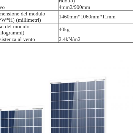
ridotto)
vo
4mm2/900mm
mensione del modulo
1460mm*1060mm*11mm
*W*H) (millimetri)
so del modulo
40kg
hilogrammi)
sistenza al vento
2.4kN/m2