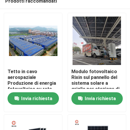
Prodotti raccomandati
Tetto in cavo
Modulo fotovoltaico
aerospaziale
Rixin sul pannello del
Produzione di energia
sistema solare a
fotovoltaica su rete
griglia per stazione di
Casa
Sistema solare 2MW
ricarica elettrica
Invia richiesta
Invia richiesta
Prodotti
Circa noi