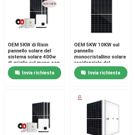
Giro della fabbrica
Controllo di qualità
OEM 5KW di Rixin
OEM 5KW 10KW sul
pannello solare del
pannello
Contattici
sistema solare 400w
monocristallino solare
di griglia sul mono con
residenziale del
l'invertitore solare
sistema solare di
Invia richiesta
Invia richiesta
Richieda una citazione
griglia
Solar moduli fotovoltaici
Pannelli solari di alto potere
Pannelli solari di BIPV