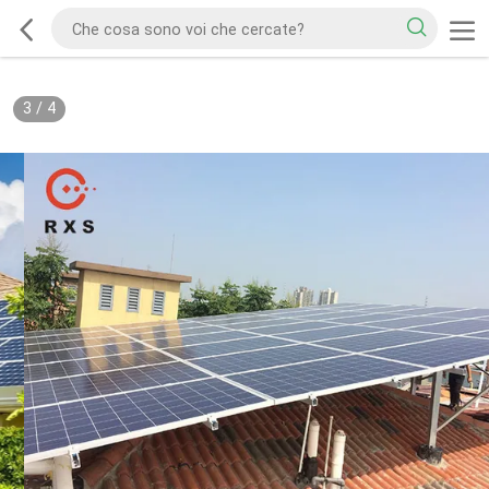
3
/
4